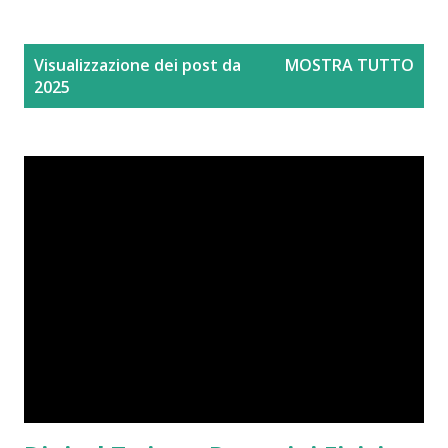
P
Visualizzazione dei post da
MOSTRA TUTTO
o
2025
s
t