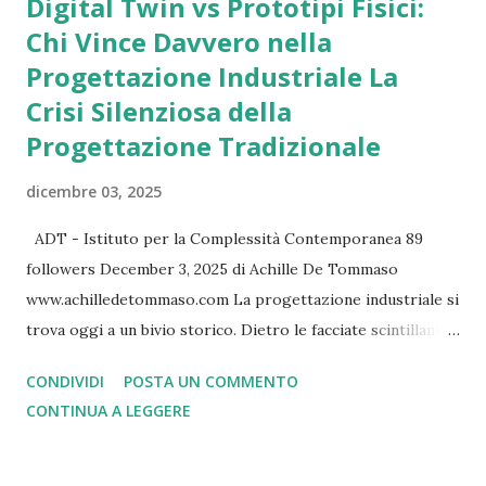
Digital Twin vs Prototipi Fisici:
Chi Vince Davvero nella
Progettazione Industriale La
Crisi Silenziosa della
Progettazione Tradizionale
dicembre 03, 2025
ADT - Istituto per la Complessità Contemporanea 89
followers December 3, 2025 di Achille De Tommaso
www.achilledetommaso.com La progettazione industriale si
trova oggi a un bivio storico. Dietro le facciate scintillanti
delle fiere internazionali e i comunicati stampa
CONDIVIDI
POSTA UN COMMENTO
sull'innovazione, si nasconde una realtà scomoda: il modello
CONTINUA A LEGGERE
tradizionale basato su prototipi fisici sta mostrando crepe
sempre più evidenti. I dati raccontano una storia
inequivocabile: quattro macchine su dieci escono con difetti