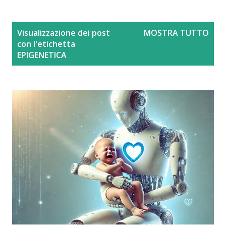
P
Visualizzazione dei post
MOSTRA TUTTO
o
con l'etichetta
s
EPIGENETICA
t