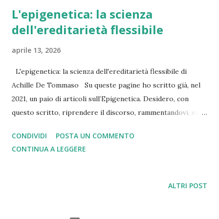
L'epigenetica: la scienza
dell'ereditarietà flessibile
aprile 13, 2026
L'epigenetica: la scienza dell'ereditarietà flessibile di
Achille De Tommaso Su queste pagine ho scritto già, nel
2021, un paio di articoli sull’Epigenetica. Desidero, con
questo scritto, riprendere il discorso, rammentandovi, sul
tema, i dati, secondo me, salienti. Nei prossimi articoli
CONDIVIDI
POSTA UN COMMENTO
entrerò più nel merito degli aspetti più interessanti e
CONTINUA A LEGGERE
meno conosciuti. *** L'epigenetica, una disciplina
affascinante, che esplora il modo in cui le esperienze di vita
possono influenzare la nostra ereditarietà, ha
ALTRI POST
rivoluzionato la nostra comprensione del DNA e
dell'evoluzione genetica. Questa è una storia che raccoglier