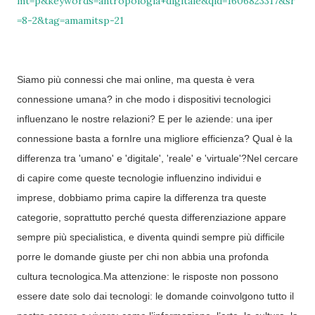
mt=p&keywords=antropologia+digitale&qid=1606823317&sr
=8-2&tag=amamitsp-21
Siamo più connessi che mai online, ma questa è vera
connessione umana? in che modo i dispositivi tecnologici
influenzano le nostre relazioni? E per le aziende: una iper
connessione basta a fornIre una migliore efficienza? Qual è la
differenza tra 'umano' e 'digitale', 'reale' e 'virtuale'?Nel cercare
di capire come queste tecnologie influenzino individui e
imprese, dobbiamo prima capire la differenza tra queste
categorie, soprattutto perché questa differenziazione appare
sempre più specialistica, e diventa quindi sempre più difficile
porre le domande giuste per chi non abbia una profonda
cultura tecnologica.Ma attenzione: le risposte non possono
essere date solo dai tecnologi: le domande coinvolgono tutto il