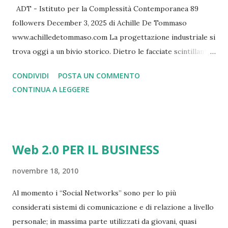
ADT - Istituto per la Complessità Contemporanea 89
followers December 3, 2025 di Achille De Tommaso
www.achilledetommaso.com La progettazione industriale si
trova oggi a un bivio storico. Dietro le facciate scintillanti
delle fiere internazionali e i comunicati stampa
CONDIVIDI
POSTA UN COMMENTO
sull'innovazione, si nasconde una realtà scomoda: il modello
CONTINUA A LEGGERE
tradizionale basato su prototipi fisici sta mostrando crepe
sempre più evidenti. I dati raccontano una storia
inequivocabile: quattro macchine su dieci escono con difetti
di progettazione o produzione, il 45% dei produttori
Web 2.0 PER IL BUSINESS
lavora con margini inferiori al 10%, e le catene di
approvvigionamento si rivelano fragili al primo shock
novembre 18, 2010
esterno. Non si tratta di inefficienze marginali, ma di una
Al momento i “Social Networks” sono per lo più
crisi sistemica che minaccia la competitività dell'industria
considerati sistemi di comunicazione e di relazione a livello
manifatturiera, proprio mentre le pressioni competitive si
personale; in massima parte utilizzati da giovani, quasi
intensificano. I clienti richiedono prodotti sempre più