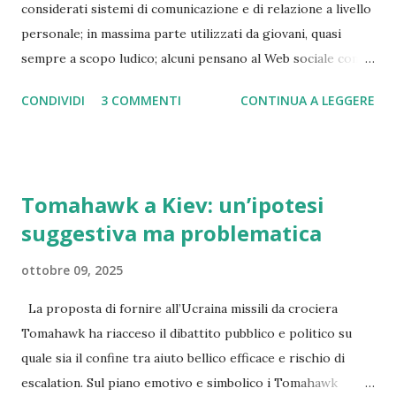
considerati sistemi di comunicazione e di relazione a livello
manifatturiera, proprio mentre le pressioni competitive si
personale; in massima parte utilizzati da giovani, quasi
intensificano. I clienti richiedono prodotti sempre più
sempre a scopo ludico; alcuni pensano al Web sociale come
personalizzati, sostenibili e performanti, mentre i cicli di
una moda passeggera. Se guardiamo però con più
sviluppo devono accorciarsi e i c...
CONDIVIDI
3 COMMENTI
CONTINUA A LEGGERE
attenzione le possibili implicazioni per le aziende, appare
che potremmo essere sull'orlo di un cambiamento epocale
nel modo di interagire con imprese clienti, partner,
fornitori, e anche con i dipendenti. L’espansione è virale e
Tomahawk a Kiev: un’ipotesi
incontrollabile, e la caratterizzazione sociale è quindi
suggestiva ma problematica
profonda: si sta creando una nuova generazione di persone
socialmente sensibili e attive sul Web sociale che non viene,
ottobre 09, 2025
tra l’altro, definita e delimitata da età o cultura. Man mano
che questa nuova generazione sociale crescerà, man mano
La proposta di fornire all’Ucraina missili da crociera
aumenterà la sua influenza sia nel mondo del lavoro che in
Tomahawk ha riacceso il dibattito pubblico e politico su
quello privato. IL WEB SOCIALE SI AFFACCIA ALLE
quale sia il confine tra aiuto bellico efficace e rischio di
AZIENDE E AI CLIENTI: NASCE IL “SOCIAL NETWORK
escalation. Sul piano emotivo e simbolico i Tomahawk