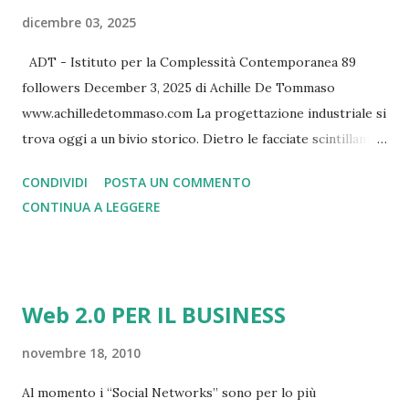
dicembre 03, 2025
ADT - Istituto per la Complessità Contemporanea 89
followers December 3, 2025 di Achille De Tommaso
www.achilledetommaso.com La progettazione industriale si
trova oggi a un bivio storico. Dietro le facciate scintillanti
delle fiere internazionali e i comunicati stampa
CONDIVIDI
POSTA UN COMMENTO
sull'innovazione, si nasconde una realtà scomoda: il modello
CONTINUA A LEGGERE
tradizionale basato su prototipi fisici sta mostrando crepe
sempre più evidenti. I dati raccontano una storia
inequivocabile: quattro macchine su dieci escono con difetti
di progettazione o produzione, il 45% dei produttori
Web 2.0 PER IL BUSINESS
lavora con margini inferiori al 10%, e le catene di
approvvigionamento si rivelano fragili al primo shock
novembre 18, 2010
esterno. Non si tratta di inefficienze marginali, ma di una
Al momento i “Social Networks” sono per lo più
crisi sistemica che minaccia la competitività dell'industria