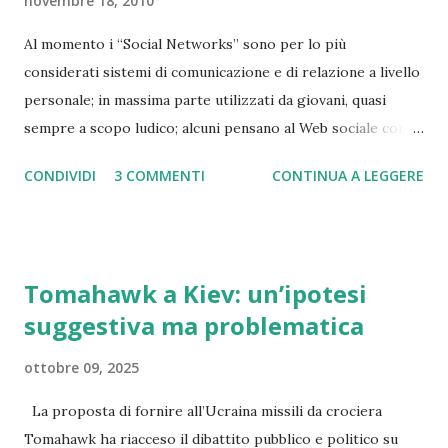
novembre 18, 2010
esterno. Non si tratta di inefficienze marginali, ma di una
Al momento i “Social Networks” sono per lo più
crisi sistemica che minaccia la competitività dell'industria
considerati sistemi di comunicazione e di relazione a livello
manifatturiera, proprio mentre le pressioni competitive si
personale; in massima parte utilizzati da giovani, quasi
intensificano. I clienti richiedono prodotti sempre più
sempre a scopo ludico; alcuni pensano al Web sociale come
personalizzati, sostenibili e performanti, mentre i cicli di
una moda passeggera. Se guardiamo però con più
sviluppo devono accorciarsi e i c...
CONDIVIDI
3 COMMENTI
CONTINUA A LEGGERE
attenzione le possibili implicazioni per le aziende, appare
che potremmo essere sull'orlo di un cambiamento epocale
nel modo di interagire con imprese clienti, partner,
fornitori, e anche con i dipendenti. L’espansione è virale e
Tomahawk a Kiev: un’ipotesi
incontrollabile, e la caratterizzazione sociale è quindi
suggestiva ma problematica
profonda: si sta creando una nuova generazione di persone
socialmente sensibili e attive sul Web sociale che non viene,
ottobre 09, 2025
tra l’altro, definita e delimitata da età o cultura. Man mano
che questa nuova generazione sociale crescerà, man mano
La proposta di fornire all’Ucraina missili da crociera
aumenterà la sua influenza sia nel mondo del lavoro che in
Tomahawk ha riacceso il dibattito pubblico e politico su