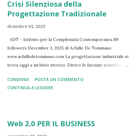
Crisi Silenziosa della
Progettazione Tradizionale
dicembre 03, 2025
ADT - Istituto per la Complessità Contemporanea 89
followers December 3, 2025 di Achille De Tommaso
www.achilledetommaso.com La progettazione industriale si
trova oggi a un bivio storico. Dietro le facciate scintillanti
delle fiere internazionali e i comunicati stampa
CONDIVIDI
POSTA UN COMMENTO
sull'innovazione, si nasconde una realtà scomoda: il modello
CONTINUA A LEGGERE
tradizionale basato su prototipi fisici sta mostrando crepe
sempre più evidenti. I dati raccontano una storia
inequivocabile: quattro macchine su dieci escono con difetti
di progettazione o produzione, il 45% dei produttori
Web 2.0 PER IL BUSINESS
lavora con margini inferiori al 10%, e le catene di
approvvigionamento si rivelano fragili al primo shock